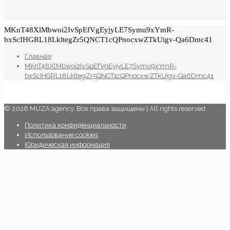
MKnT48XlMbwoi2IvSpEfVgEyjyLE7Symu9xYmR-
bxScIHGRL18LkltegZr5QNCT1cQPnocxwZTkUigv-Qa6Dmc41
Главная
MKnT48XlMbwoi2IvSpEfVgEyjyLE7Symu9xYmR-
bxScIHGRL18LkltegZr5QNCT1cQPnocxwZTkUigv-Qa6Dmc41
© 2026 MUZA.agency. Все права защищены | All rights reserved.
Политика конфиденциальности
Использование cookies
Юридическая информация