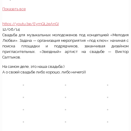
Показать все
https://youtu.be/EymQL2eAnGI
12/06/14
Свадьба для музыкальных молодоженов под концепцией «Мелодия
Любви». Задача — организация мероприятия «под ключ»: начиная с
поиска площадки и подрядчиков, заканчивая дизайном
пригласительных. «Звездный» артист на свадьбе — Виктор
Салтыков.
На самом деле, это наша свадьба:)
А о своей свадьбе либо хорошо, либо ничего))