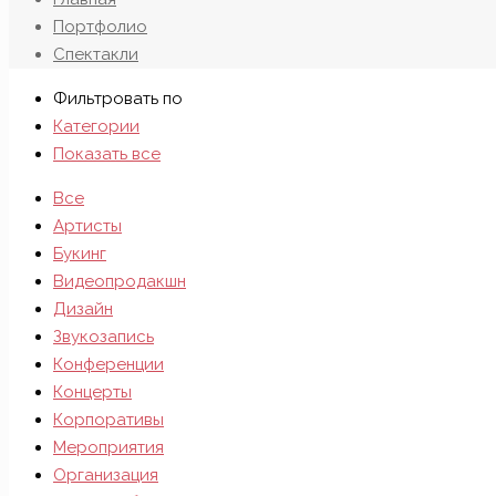
Портфолио
Спектакли
Фильтровать по
Категории
Показать все
Все
Артисты
Букинг
Видеопродакшн
Дизайн
Звукозапись
Конференции
Концерты
Корпоративы
Мероприятия
Организация