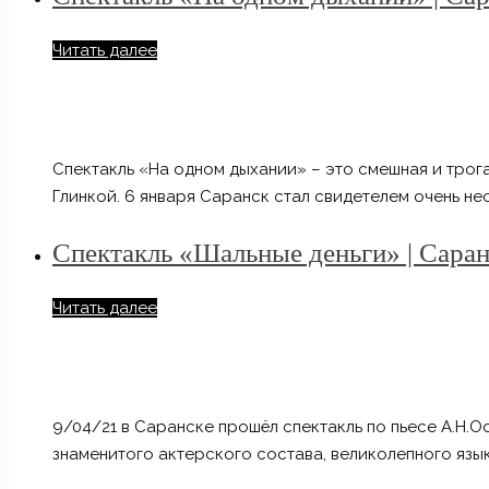
Читать далее
Спектакль «На одном дыхании» – это смешная и трог
Глинкой. 6 января Саранск стал свидетелем очень н
Спектакль «Шальные деньги» | Саран
Читать далее
9/04/21 в Саранске прошёл спектакль по пьесе А.Н.О
знаменитого актерского состава, великолепного язы