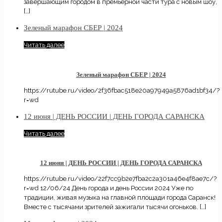
завершающим городом в премьерной части тура с новым шоу,
[…]
Зеленый марафон СБЕР | 2024
Читать далее
Зеленый марафон СБЕР | 2024
https://rutube.ru/video/2f36fbac518e20a97949a5876ad1bf34/?
r=wd
12 июня | ДЕНЬ РОССИИ | ДЕНЬ ГОРОДА САРАНСКА
Читать далее
12 июня | ДЕНЬ РОССИИ | ДЕНЬ ГОРОДА САРАНСКА
https://rutube.ru/video/22f7cc9b2e7fba2c2a301a46e4f8ae7c/?
r=wd 12/06/24 День города и день России 2024 Уже по
традиции, живая музыка на главной площади города Саранск!
Вместе с тысячами зрителей зажигали тысячи огоньков.
[…]