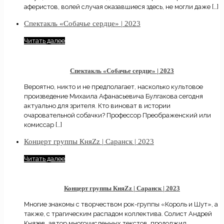
аферистов, волей случая оказавшиеся здесь, не могли даже
[…]
Спектакль «Собачье сердце» | 2023
Читать далее
Спектакль «Собачье сердце» | 2023
Вероятно, никто и не предполагает, насколько культовое
произведение Михаила Афанасьевича Булгакова сегодня
актуально для зрителя. Кто виноват в истории
очаровательной собачки? Профессор Преображенский или
комиссар
[…]
Концерт группы КняZz | Саранск | 2023
Читать далее
Концерт группы КняZz | Саранск | 2023
Многие знакомы с творчеством рок-группы «Король и Шут», а
также, с трагическим распадом коллектива. Солист Андрей
Князев, автор многочисленных текстов, продолжил