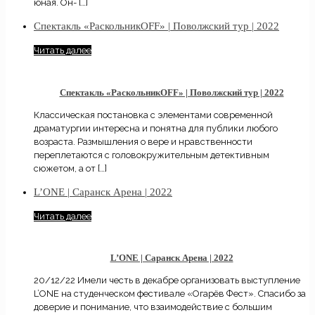
юная. Он-
[…]
Спектакль «РаскольникOFF» | Поволжский тур | 2022
Читать далее
Спектакль «РаскольникOFF» | Поволжский тур | 2022
Классическая постановка с элементами современной
драматургии интересна и понятна для публики любого
возраста. Размышления о вере и нравственности
переплетаются с головокружительным детективным
сюжетом, а от
[…]
L’ONE | Cаранск Арена | 2022
Читать далее
L’ONE | Cаранск Арена | 2022
20/12/22 Имели честь в декабре организовать выступление
L’ONE на студенческом фестивале «Огарёв Фест». Спасибо за
доверие и понимание, что взаимодействие с большим