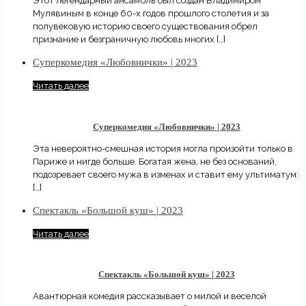
Этот легендарный ансамбль был создан Владимиром
Мулявиным в конце 60-х годов прошлого столетия и за
полувековую историю своего существования обрел
признание и безграничную любовь многих
[…]
Суперкомедия «Любовнички» | 2023
Читать далее
Суперкомедия «Любовнички» | 2023
Эта невероятно-смешная история могла произойти только в
Париже и нигде больше. Богатая жена, не без оснований,
подозревает своего мужа в изменах и ставит ему ультиматум:
[…]
Спектакль «Большой куш» | 2023
Читать далее
Спектакль «Большой куш» | 2023
Авантюрная комедия рассказывает о милой и веселой