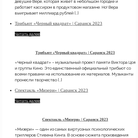
девушке Вере, которая живет в небольшом городке и
работает кассиром в продуктовом магазине. Но! Вера
выигрывает миллиард рублей
[…]
Трибьют «Черный квадрат» | Саранск 2023
Читать далее
Трибьют «Черный квадрат» | Саранск 2023
«Черный квадрат» – музыкальный проект памяти Виктора Цоя
и группы Кино. Это единственный официальный трибьют со
всеми правами на использование их материалов. Музыканты
пронесли творчество
[…]
Спектакль «Мизери» | Саранск 2023
Читать далее
Спектакль «Мизери» | Саранск 2023
«Мизери» — один из самых виртуозных психологических
триллеров Стивена Кинга. В основе сюжета произведения