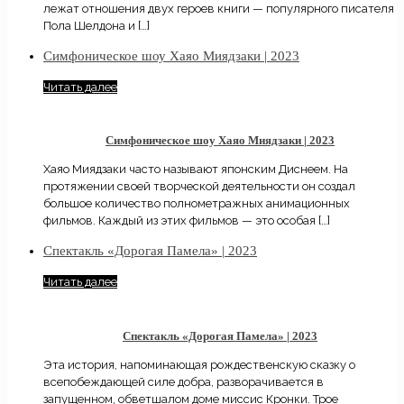
лежат отношения двух героев книги — популярного писателя
Пола Шелдона и
[…]
Симфоническое шоу Хаяо Миядзаки | 2023
Читать далее
Симфоническое шоу Хаяо Миядзаки | 2023
Хаяо Миядзаки часто называют японским Диснеем. На
протяжении своей творческой деятельности он создал
большое количество полнометражных анимационных
фильмов. Каждый из этих фильмов — это особая
[…]
Спектакль «Дорогая Памела» | 2023
Читать далее
Спектакль «Дорогая Памела» | 2023
Эта история, напоминающая рождественскую сказку о
всепобеждающей силе добра, разворачивается в
запущенном, обветшалом доме миссис Кронки. Трое