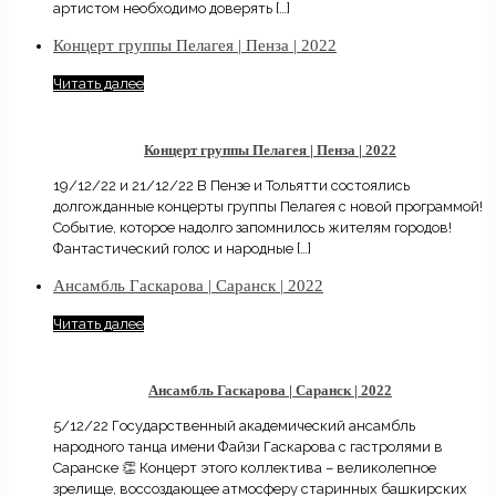
артистом необходимо доверять
[…]
Концерт группы Пелагея | Пенза | 2022
Читать далее
Концерт группы Пелагея | Пенза | 2022
19/12/22 и 21/12/22 В Пензе и Тольятти состоялись
долгожданные концерты группы Пелагея с новой программой!
Событие, которое надолго запомнилось жителям городов!
Фантастический голос и народные
[…]
Ансамбль Гаскарова | Саранск | 2022
Читать далее
Ансамбль Гаскарова | Саранск | 2022
5/12/22 Государственный академический ансамбль
народного танца имени Файзи Гаскарова с гастролями в
Саранске 👏 Концерт этого коллектива – великолепное
зрелище, воссоздающее атмосферу старинных башкирских