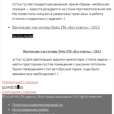
17/04/13 Нестандартные решения, яркие образы, необычная
локация — красота рождается на стыке противоположностей.
Мы поместили лимузин в развалины пром.зоны, а ребята
отлично справились с задачей
[…]
Видеоклип для группы Nebo FM «Без ответа» | 2013
Читать далее
Видеоклип для группы Nebo FM «Без ответа» | 2013
4/04/13 Для реализации задумки режиссера, стояла задача —
найти просторное пустое помещение с высоким потолком.
Таким помещением стал автобусный гараж, куда было
завезено все необходимое
[…]
Предыдущая страница
1
2
3
4
5
6
7
8
9
10
Следующая страница
© 2026 MUZA.agency. Все права защищены | All rights reserved.
Политика конфиденциальности
Использование cookies